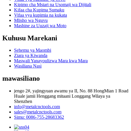
Kipimo cha Mstari na Usomaji wa Dijitali
Kifaa cha Kupima Sumaku
Vifaa vya kupimia na kukata
Mlisho wa Nguvu
Mashine za Uuzaji wa Moto
Kuhusu Marekani
Sehemu ya Maombi
Ziara ya Kiwanda
Maswali Yanayoulizwa Mara kwa Mara
Wasiliana Nasi
mawasiliano
jengo 2#, yajingyuan awamu ya II, No. 88 HongMian 1 Road
Huale jamii Henggang mitaani Longgang Wilaya ya
Shenzhen
info@metalcnctools.com
sales@metalcnctools.com
Simu: 0086-755-28683362