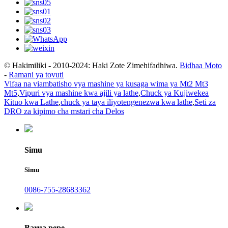
© Hakimiliki - 2010-2024: Haki Zote Zimehifadhiwa.
Bidhaa Moto
-
Ramani ya tovuti
Vifaa na viambatisho vya mashine ya kusaga wima ya Mt2 Mt3
Mt5
,
Vipuri vya mashine kwa ajili ya lathe
,
Chuck ya Kujiwekea
Kituo kwa Lathe
,
chuck ya taya iliyotengenezwa kwa lathe
,
Seti za
DRO za kipimo cha mstari cha Delos
Simu
Simu
0086-755-28683362
Barua pepe