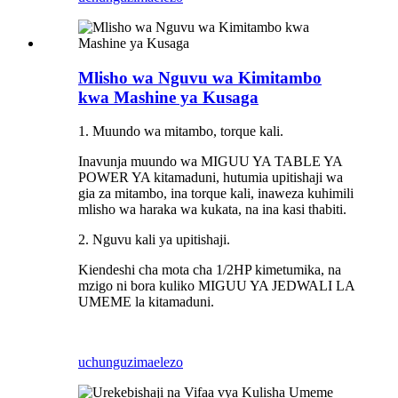
Mlisho wa Nguvu wa Kimitambo
kwa Mashine ya Kusaga
1. Muundo wa mitambo, torque kali.
Inavunja muundo wa MIGUU YA TABLE YA
POWER YA kitamaduni, hutumia upitishaji wa
gia za mitambo, ina torque kali, inaweza kuhimili
mlisho wa haraka wa kukata, na ina kasi thabiti.
2. Nguvu kali ya upitishaji.
Kiendeshi cha mota cha 1/2HP kimetumika, na
mzigo ni bora kuliko MIGUU YA JEDWALI LA
UMEME la kitamaduni.
uchunguzi
maelezo