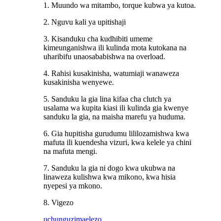
1. Muundo wa mitambo, torque kubwa ya kutoa.
2. Nguvu kali ya upitishaji
3. Kisanduku cha kudhibiti umeme
kimeunganishwa ili kulinda mota kutokana na
uharibifu unaosababishwa na overload.
4. Rahisi kusakinisha, watumiaji wanaweza
kusakinisha wenyewe.
5. Sanduku la gia lina kifaa cha clutch ya
usalama wa kupita kiasi ili kulinda gia kwenye
sanduku la gia, na maisha marefu ya huduma.
6. Gia hupitisha gurudumu lililozamishwa kwa
mafuta ili kuendesha vizuri, kwa kelele ya chini
na mafuta mengi.
7. Sanduku la gia ni dogo kwa ukubwa na
linaweza kulishwa kwa mikono, kwa hisia
nyepesi ya mkono.
8. Vigezo
uchunguzi
maelezo