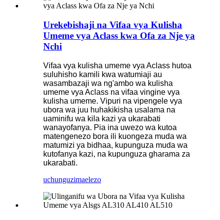
Urekebishaji na Vifaa vya Kulisha
Umeme vya Aclass kwa Ofa za Nje ya
Nchi
Vifaa vya kulisha umeme vya Aclass hutoa
suluhisho kamili kwa watumiaji au
wasambazaji wa ng'ambo wa kulisha
umeme vya Aclass na vifaa vingine vya
kulisha umeme. Vipuri na vipengele vya
ubora wa juu huhakikisha usalama na
uaminifu wa kila kazi ya ukarabati
wanayofanya. Pia ina uwezo wa kutoa
matengenezo bora ili kuongeza muda wa
matumizi ya bidhaa, kupunguza muda wa
kutofanya kazi, na kupunguza gharama za
ukarabati.
uchunguzi
maelezo