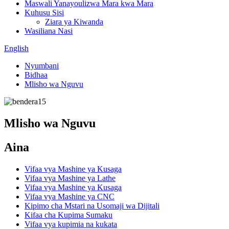
Maswali Yanayoulizwa Mara kwa Mara
Kuhusu Sisi
Ziara ya Kiwanda
Wasiliana Nasi
English
Nyumbani
Bidhaa
Mlisho wa Nguvu
Mlisho wa Nguvu
Aina
Vifaa vya Mashine ya Kusaga
Vifaa vya Mashine ya Lathe
Vifaa vya Mashine ya Kusaga
Vifaa vya Mashine ya CNC
Kipimo cha Mstari na Usomaji wa Dijitali
Kifaa cha Kupima Sumaku
Vifaa vya kupimia na kukata