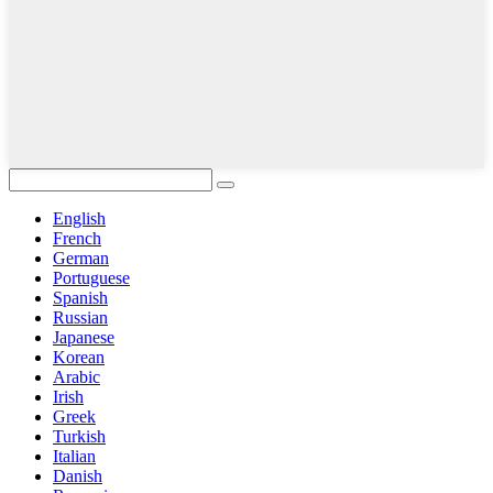
English
French
German
Portuguese
Spanish
Russian
Japanese
Korean
Arabic
Irish
Greek
Turkish
Italian
Danish