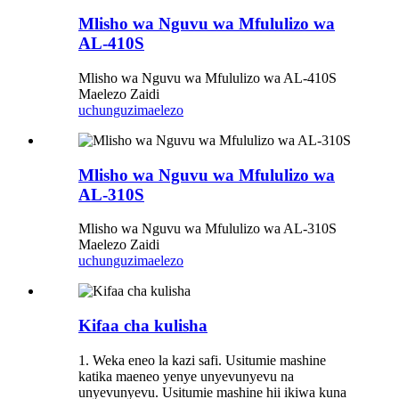
Mlisho wa Nguvu wa Mfululizo wa
AL-410S
Mlisho wa Nguvu wa Mfululizo wa AL-410S
Maelezo Zaidi
uchunguzi
maelezo
Mlisho wa Nguvu wa Mfululizo wa
AL-310S
Mlisho wa Nguvu wa Mfululizo wa AL-310S
Maelezo Zaidi
uchunguzi
maelezo
Kifaa cha kulisha
1. Weka eneo la kazi safi. Usitumie mashine
katika maeneo yenye unyevunyevu na
unyevunyevu. Usitumie mashine hii ikiwa kuna