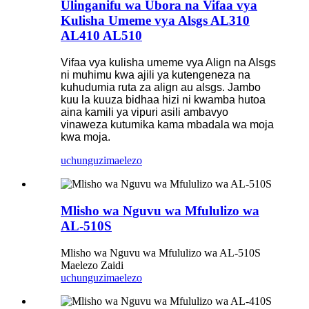
Ulinganifu wa Ubora na Vifaa vya
Kulisha Umeme vya Alsgs AL310
AL410 AL510
Vifaa vya kulisha umeme vya Align na Alsgs
ni muhimu kwa ajili ya kutengeneza na
kuhudumia ruta za align au alsgs. Jambo
kuu la kuuza bidhaa hizi ni kwamba hutoa
aina kamili ya vipuri asili ambavyo
vinaweza kutumika kama mbadala wa moja
kwa moja.
uchunguzi
maelezo
Mlisho wa Nguvu wa Mfululizo wa
AL-510S
Mlisho wa Nguvu wa Mfululizo wa AL-510S
Maelezo Zaidi
uchunguzi
maelezo