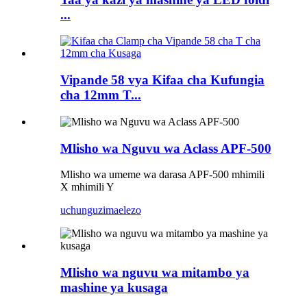
...
Vipande 58 vya Kifaa cha Kufungia
cha 12mm T...
Mlisho wa Nguvu wa Aclass APF-500
Mlisho wa umeme wa darasa APF-500 mhimili
X mhimili Y
uchunguzi
maelezo
Mlisho wa nguvu wa mitambo ya
mashine ya kusaga