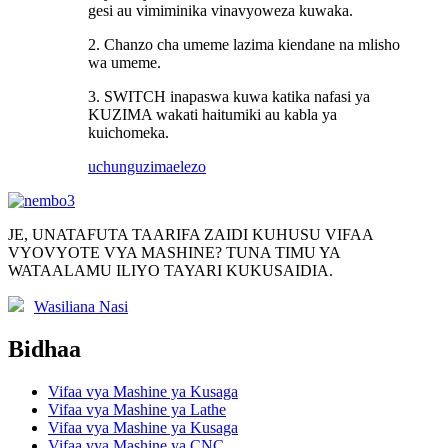
gesi au vimiminika vinavyoweza kuwaka.
2. Chanzo cha umeme lazima kiendane na mlisho
wa umeme.
3. SWITCH inapaswa kuwa katika nafasi ya
KUZIMA wakati haitumiki au kabla ya
kuichomeka.
uchunguzi
maelezo
JE, UNATAFUTA TAARIFA ZAIDI KUHUSU VIFAA
VYOVYOTE VYA MASHINE? TUNA TIMU YA
WATAALAMU ILIYO TAYARI KUKUSAIDIA.
Wasiliana Nasi
Bidhaa
Vifaa vya Mashine ya Kusaga
Vifaa vya Mashine ya Lathe
Vifaa vya Mashine ya Kusaga
Vifaa vya Mashine ya CNC