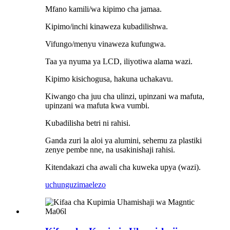
Mfano kamili/wa kipimo cha jamaa.
Kipimo/inchi kinaweza kubadilishwa.
Vifungo/menyu vinaweza kufungwa.
Taa ya nyuma ya LCD, iliyotiwa alama wazi.
Kipimo kisichogusa, hakuna uchakavu.
Kiwango cha juu cha ulinzi, upinzani wa mafuta,
upinzani wa mafuta kwa vumbi.
Kubadilisha betri ni rahisi.
Ganda zuri la aloi ya alumini, sehemu za plastiki
zenye pembe nne, na usakinishaji rahisi.
Kitendakazi cha awali cha kuweka upya (wazi).
uchunguzi
maelezo