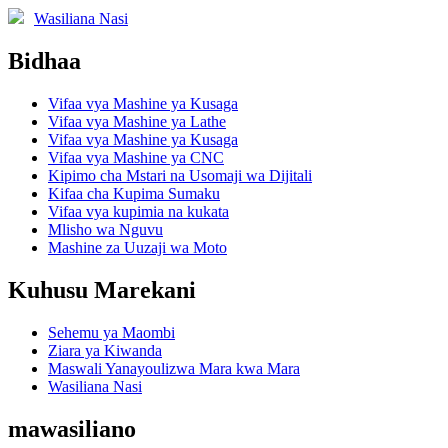
Wasiliana Nasi
Bidhaa
Vifaa vya Mashine ya Kusaga
Vifaa vya Mashine ya Lathe
Vifaa vya Mashine ya Kusaga
Vifaa vya Mashine ya CNC
Kipimo cha Mstari na Usomaji wa Dijitali
Kifaa cha Kupima Sumaku
Vifaa vya kupimia na kukata
Mlisho wa Nguvu
Mashine za Uuzaji wa Moto
Kuhusu Marekani
Sehemu ya Maombi
Ziara ya Kiwanda
Maswali Yanayoulizwa Mara kwa Mara
Wasiliana Nasi
mawasiliano