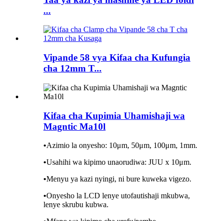
...
Vipande 58 vya Kifaa cha Kufungia
cha 12mm T...
Kifaa cha Kupimia Uhamishaji wa
Magntic Ma10l
•
Azimio la onyesho: 10μm, 50μm, 100μm, 1mm.
•
Usahihi wa kipimo unaorudiwa: JUU x 10μm.
•
Menyu ya kazi nyingi, ni bure kuweka vigezo.
•
Onyesho la LCD lenye utofautishaji mkubwa,
lenye skrubu kubwa.