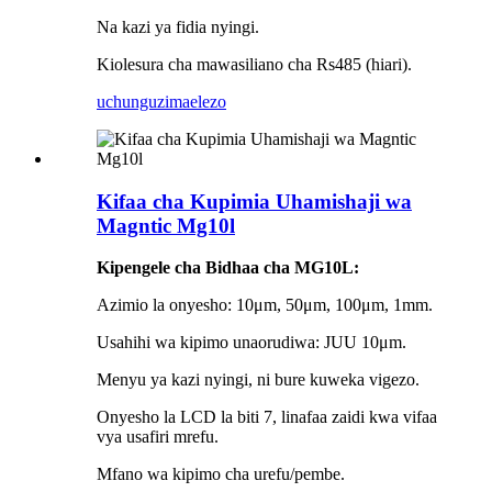
Na kazi ya fidia nyingi.
Kiolesura cha mawasiliano cha Rs485 (hiari).
uchunguzi
maelezo
Kifaa cha Kupimia Uhamishaji wa
Magntic Mg10l
Kipengele cha Bidhaa cha MG10L:
Azimio la onyesho: 10μm, 50μm, 100μm, 1mm.
Usahihi wa kipimo unaorudiwa: JUU 10μm.
Menyu ya kazi nyingi, ni bure kuweka vigezo.
Onyesho la LCD la biti 7, linafaa zaidi kwa vifaa
vya usafiri mrefu.
Mfano wa kipimo cha urefu/pembe.