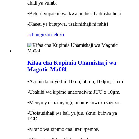
dhidi ya vumbi
•
Betri iliyopachikwa kwa urahisi, badilisha betri
•
Kaseti ya kutupwa, usakinishaji ni rahisi
uchunguzi
maelezo
Kifaa cha Kupimia Uhamishaji wa
Magntic Ma08l
•
Azimio la onyesho: 10μm, 50μm, 100μm, 1mm.
•
Usahihi wa kipimo unaorudiwa: JUU x 10μm.
•
Menyu ya kazi nyingi, ni bure kuweka vigezo.
•
Utofautishaji wa hali ya juu, skrini kubwa ya
LCD.
•
Mfano wa kipimo cha urefu/pembe.