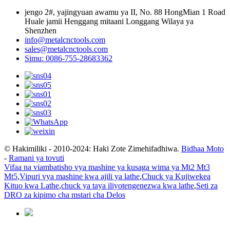
jengo 2#, yajingyuan awamu ya II, No. 88 HongMian 1 Road
Huale jamii Henggang mitaani Longgang Wilaya ya
Shenzhen
info@metalcnctools.com
sales@metalcnctools.com
Simu: 0086-755-28683362
© Hakimiliki - 2010-2024: Haki Zote Zimehifadhiwa.
Bidhaa Moto
-
Ramani ya tovuti
Vifaa na viambatisho vya mashine ya kusaga wima ya Mt2 Mt3
Mt5
,
Vipuri vya mashine kwa ajili ya lathe
,
Chuck ya Kujiwekea
Kituo kwa Lathe
,
chuck ya taya iliyotengenezwa kwa lathe
,
Seti za
DRO za kipimo cha mstari cha Delos