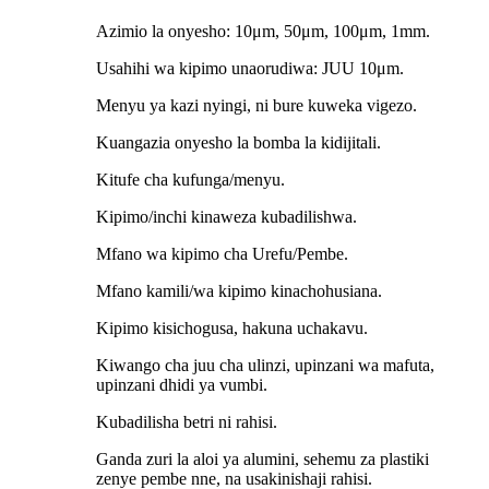
Azimio la onyesho: 10μm, 50μm, 100μm, 1mm.
Usahihi wa kipimo unaorudiwa: JUU 10μm.
Menyu ya kazi nyingi, ni bure kuweka vigezo.
Kuangazia onyesho la bomba la kidijitali.
Kitufe cha kufunga/menyu.
Kipimo/inchi kinaweza kubadilishwa.
Mfano wa kipimo cha Urefu/Pembe.
Mfano kamili/wa kipimo kinachohusiana.
Kipimo kisichogusa, hakuna uchakavu.
Kiwango cha juu cha ulinzi, upinzani wa mafuta,
upinzani dhidi ya vumbi.
Kubadilisha betri ni rahisi.
Ganda zuri la aloi ya alumini, sehemu za plastiki
zenye pembe nne, na usakinishaji rahisi.