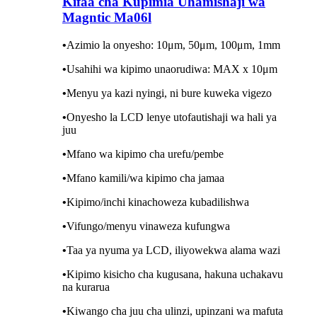
Kifaa cha Kupimia Uhamishaji wa
Magntic Ma06l
•
Azimio la onyesho: 10μm, 50μm, 100μm, 1mm
•
Usahihi wa kipimo unaorudiwa: MAX x 10μm
•
Menyu ya kazi nyingi, ni bure kuweka vigezo
•
Onyesho la LCD lenye utofautishaji wa hali ya
juu
•
Mfano wa kipimo cha urefu/pembe
•
Mfano kamili/wa kipimo cha jamaa
•
Kipimo/inchi kinachoweza kubadilishwa
•
Vifungo/menyu vinaweza kufungwa
•
Taa ya nyuma ya LCD, iliyowekwa alama wazi
•
Kipimo kisicho cha kugusana, hakuna uchakavu
na kurarua
•
Kiwango cha juu cha ulinzi, upinzani wa mafuta