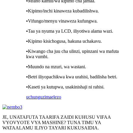
•
Mfano kamili/wa kipimo cha jamaa.
•
Kipimo/inchi kinaweza kubadilishwa.
•
Vifungo/menyu vinaweza kufungwa.
•
Taa ya nyuma ya LCD, iliyotiwa alama wazi.
•
Kipimo kisichogusa, hakuna uchakavu.
•
Kiwango cha juu cha ulinzi, upinzani wa mafuta
kwa vumbi.
•
Muundo na mzuri, wa wastani.
•
Betri iliyopachikwa kwa urahisi, badilisha betri.
•
Kaseti ya kutupwa, usakinishaji ni rahisi.
uchunguzi
maelezo
JE, UNATAFUTA TAARIFA ZAIDI KUHUSU VIFAA
VYOVYOTE VYA MASHINE? TUNA TIMU YA
WATAALAMU ILIYO TAYARI KUKUSAIDIA.