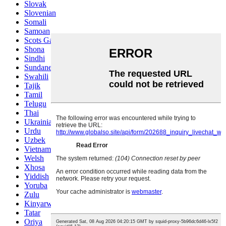
Slovak
Slovenian
Somali
Samoan
Scots Gaelic
Shona
Sindhi
Sundanese
Swahili
Tajik
Tamil
Telugu
Thai
Ukrainian
Urdu
Uzbek
Vietnamese
Welsh
Xhosa
Yiddish
Yoruba
Zulu
Kinyarwanda
Tatar
Oriya