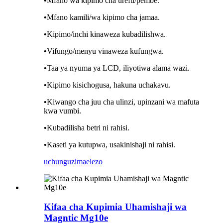
•
Mfano wa kipimo cha urefu/pembe.
•
Mfano kamili/wa kipimo cha jamaa.
•
Kipimo/inchi kinaweza kubadilishwa.
•
Vifungo/menyu vinaweza kufungwa.
•
Taa ya nyuma ya LCD, iliyotiwa alama wazi.
•
Kipimo kisichogusa, hakuna uchakavu.
•
Kiwango cha juu cha ulinzi, upinzani wa mafuta
kwa vumbi.
•
Kubadilisha betri ni rahisi.
•
Kaseti ya kutupwa, usakinishaji ni rahisi.
uchunguzi
maelezo
Kifaa cha Kupimia Uhamishaji wa
Magntic Mg10e