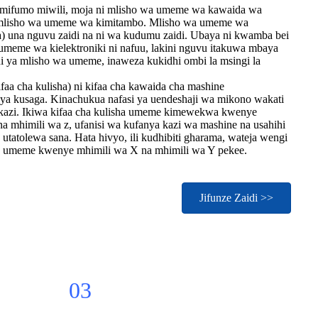
mifumo miwili, moja ni mlisho wa umeme wa kawaida wa
ni mlisho wa umeme wa kimitambo. Mlisho wa umeme wa
a) una nguvu zaidi na ni wa kudumu zaidi. Ubaya ni kwamba bei
umeme wa kielektroniki ni nafuu, lakini nguvu itakuwa mbaya
ani ya mlisho wa umeme, inaweza kukidhi ombi la msingi la
faa cha kulisha) ni kifaa cha kawaida cha mashine
ya kusaga. Kinachukua nafasi ya uendeshaji wa mikono wakati
 kazi. Ikiwa kifaa cha kulisha umeme kimewekwa kwenye
na mhimili wa z, ufanisi wa kufanya kazi wa mashine na usahihi
tatolewa sana. Hata hivyo, ili kudhibiti gharama, wateja wengi
sha umeme kwenye mhimili wa X na mhimili wa Y pekee.
Jifunze Zaidi >>
03