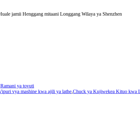
Huale jamii Henggang mitaani Longgang Wilaya ya Shenzhen
-
Ramani ya tovuti
Vipuri vya mashine kwa ajili ya lathe
,
Chuck ya Kujiwekea Kituo kwa 