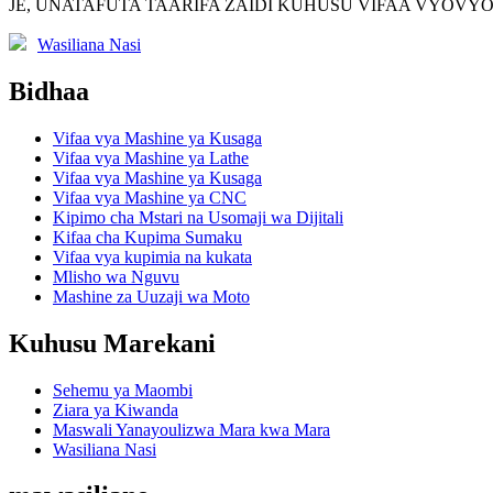
JE, UNATAFUTA TAARIFA ZAIDI KUHUSU VIFAA VYOVY
Wasiliana Nasi
Bidhaa
Vifaa vya Mashine ya Kusaga
Vifaa vya Mashine ya Lathe
Vifaa vya Mashine ya Kusaga
Vifaa vya Mashine ya CNC
Kipimo cha Mstari na Usomaji wa Dijitali
Kifaa cha Kupima Sumaku
Vifaa vya kupimia na kukata
Mlisho wa Nguvu
Mashine za Uuzaji wa Moto
Kuhusu Marekani
Sehemu ya Maombi
Ziara ya Kiwanda
Maswali Yanayoulizwa Mara kwa Mara
Wasiliana Nasi