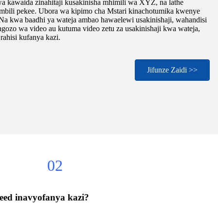
a kawaida zinahitaji kusakinisha mhimili wa XYZ, na lathe
a mbili pekee. Ubora wa kipimo cha Mstari kinachotumika kwenye
Na kwa baadhi ya wateja ambao hawaelewi usakinishaji, wahandisi
zo wa video au kutuma video zetu za usakinishaji kwa wateja,
rahisi kufanya kazi.
Jifunze Zaidi >>
02
eed inavyofanya kazi?