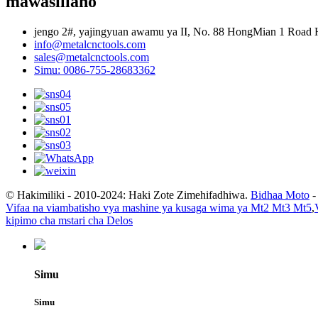
mawasiliano
jengo 2#, yajingyuan awamu ya II, No. 88 HongMian 1 Road 
info@metalcnctools.com
sales@metalcnctools.com
Simu: 0086-755-28683362
© Hakimiliki - 2010-2024: Haki Zote Zimehifadhiwa.
Bidhaa Moto
Vifaa na viambatisho vya mashine ya kusaga wima ya Mt2 Mt3 Mt5
,
kipimo cha mstari cha Delos
Simu
Simu