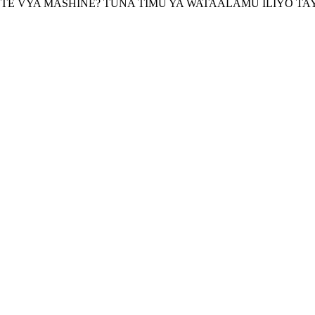
OTE VYA MASHINE? TUNA TIMU YA WATAALAMU ILIYO TA