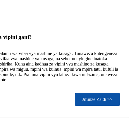
 vipini gani?
taalamu wa vifaa vya mashine ya kusaga. Tunaweza kutengeneza
ifaa vya mashine ya kusaga, na sehemu nyingine inatoka
hirika. Kuna aina kadhaa za vipini vya mashine za kusaga,
pira wa miguu, mpini wa kuinua, mpini wa mpira tatu, kufuli la
spindle, n.k. Pia tuna vipini vya lathe. Ikiwa ni lazima, unaweza
ote.
Jifunze Zaidi >>