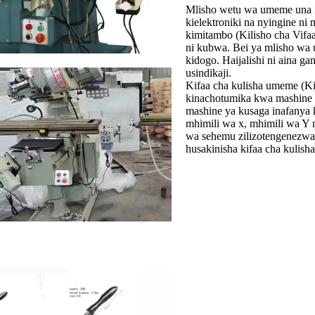
Mlisho wetu wa umeme una 
kielektroniki na nyingine 
kimitambo (Kilisho cha Vifa
ni kubwa. Bei ya mlisho wa 
kidogo. Haijalishi ni aina g
usindikaji.
Kifaa cha kulisha umeme (Ki
kinachotumika kwa mashine 
mashine ya kusaga inafanya
mhimili wa x, mhimili wa Y 
wa sehemu zilizotengenezwa u
husakinisha kifaa cha kuli