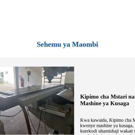
Sehemu ya Maombi
Kipimo cha Mstari na 
Mashine ya Kusaga
Kwa kawaida, Kipimo cha Ms
kwenye mashine ya kusaga, l
kurekodi uhamishaji wakati w