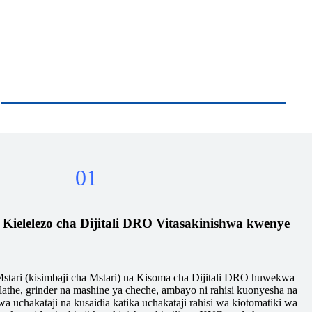
01
Kielelezo cha Dijitali DRO Vitasakinishwa kwenye
tari (kisimbaji cha Mstari) na Kisoma cha Dijitali DRO huwekwa
athe, grinder na mashine ya cheche, ambayo ni rahisi kuonyesha na
a uchakataji na kusaidia katika uchakataji rahisi wa kiotomatiki wa