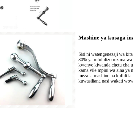
Mashine ya kusaga ina
Sisi ni watengenezaji wa ki
80% ya mfululizo mzima wa v
kwenye kiwanda chetu cha us
kama vile mpini wa aina ya m
meza la mashine na kufuli la 
kuwasiliana nasi wakati wow