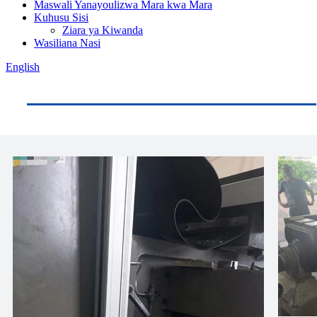
Maswali Yanayoulizwa Mara kwa Mara
Kuhusu Sisi
Ziara ya Kiwanda
Wasiliana Nasi
English