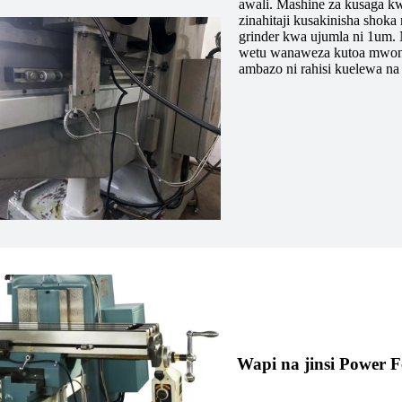
awali. Mashine za kusaga kw
zinahitaji kusakinisha shok
grinder kwa ujumla ni 1um. 
wetu wanaweza kutoa mwongo
ambazo ni rahisi kuelewa na 
Wapi na jinsi Power F